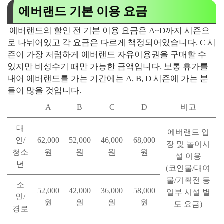
에버랜드 기본 이용 요금
에버랜드의 할인 전 기본 이용 요금은 A~D까지 시즌으
로 나뉘어있고 각 요금은 다르게 책정되어있습니다. C 시
즌이 가장 저렴하게 에버랜드 자유이용권을 구매할 수
있지만 비성수기 때만 가능한 금액입니다. 보통 휴가를
내어 에버랜드를 가는 기간에는 A, B, D 시즌에 가는 분
들이 많을 것입니다.
A
B
C
D
비고
대
에버랜드 입
인/
62,000
52,000
46,000
68,000
장 및 놀이시
청소
원
원
원
원
설 이용
년
(코인물/대여
물/기획전 등
소
52,000
42,000
36,000
58,000
일부 시설 별
인/
원
원
원
원
도 요금)
경로