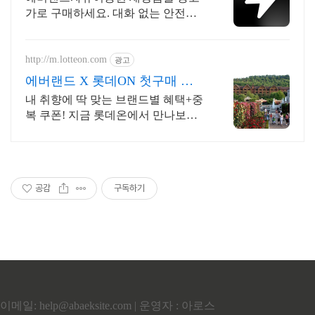
가로 구매하세요. 대화 없는 안전결
제로 간편하게! 전국 각지에서 올라
오는 전국구 최다 상품 매일 10만 개
이상의 신규 상품 업로드
http://m.lotteon.com
광고
에버랜드 X 롯데ON 첫구매 최
대 5천원 혜택!
내 취향에 딱 맞는 브랜드별 혜택+중
복 쿠폰! 지금 롯데온에서 만나보세
요!
공감
구독하기
이메일: help@abaeksite.com | 운영자 : 아로스