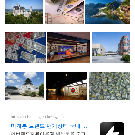
https://m.bunjang.co.kr/
광고
미개봉 브랜드 번개장터 국내 최
대 브랜드 중고거래
에버랜드자유이용권 새상품을 중고