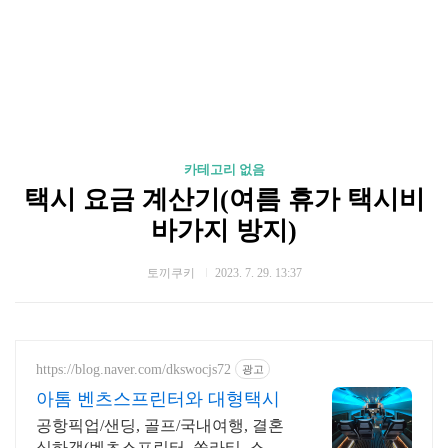
카테고리 없음
택시 요금 계산기(여름 휴가 택시비
바가지 방지)
토끼쿠키
2023. 7. 29. 13:37
https://blog.naver.com/dkswocjs72
광고
아톰 벤츠스프린터와 대형택시
공항픽업/샌딩, 골프/국내여행, 결혼
식하객(벤츠스프린터, 쏠라티, 스타